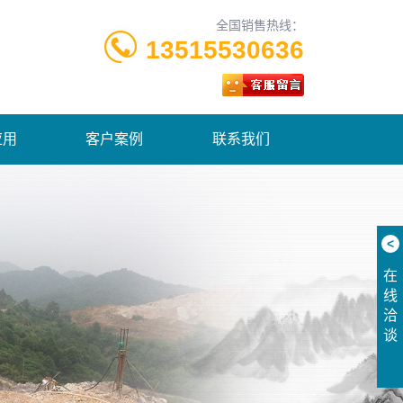
全国销售热线：
13515530636
应用
客户案例
联系我们
<
在
线
洽
谈