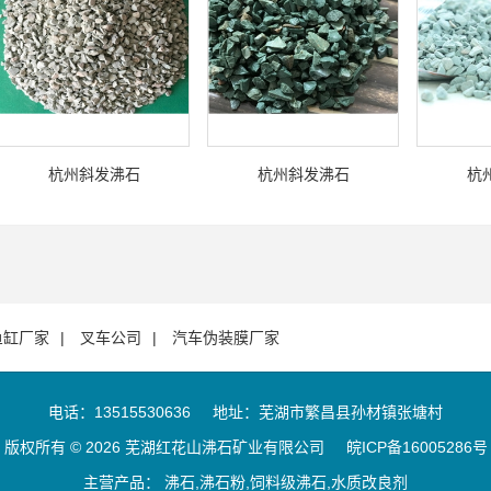
杭州斜发沸石
杭州斜发沸石
杭
鱼缸厂家
叉车公司
汽车伪装膜厂家
电话：13515530636
地址：芜湖市繁昌县孙材镇张塘村
版权所有 © 2026 芜湖红花山沸石矿业有限公司
皖ICP备16005286号
主营产品： 沸石,沸石粉,饲料级沸石,水质改良剂