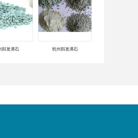
州斜发沸石
杭州斜发沸石