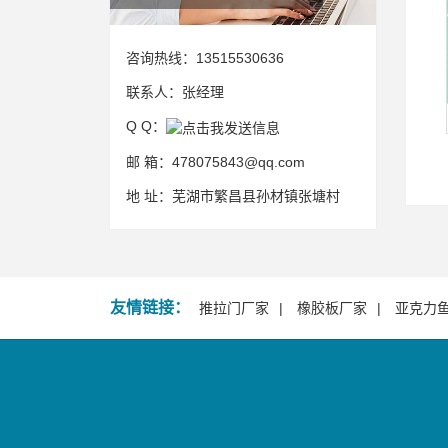
咨询热线：
13515530636
联系人：
张经理
Q Q：
邮 箱：
478075843@qq.com
地 址：
芜湖市繁昌县孙材镇张塘村
友情链接：
推拉门厂家
橡胶板厂家
亚克力